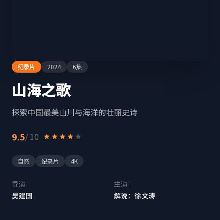
纪录片
2024
6集
山海之歌
探索中国最美山川与海洋的壮丽史诗
9.5
/ 10
自然
纪录片
4K
导演
主演
吴建国
解说：徐文涛